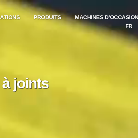
CATIONS
PRODUITS
MACHINES D’OCCASIO
à joints