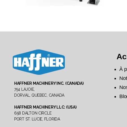
Ac
À p
Haffner
Not
Machinery
HAFFNER MACHINERY INC. (CANADA)
Nos
North
754 LAJOIE,
DORVAL, QUEBEC, CANADA
America
Bl
HAFFNER MACHINERY LLC: (USA)
658 DALTON CIRCLE
PORT ST. LUCIE, FLORIDA