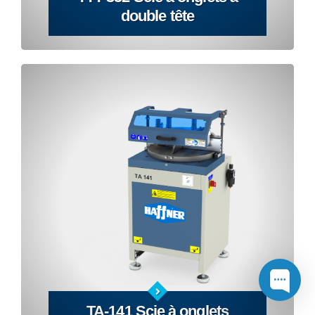
double tête
TA-141 Scie à onglets